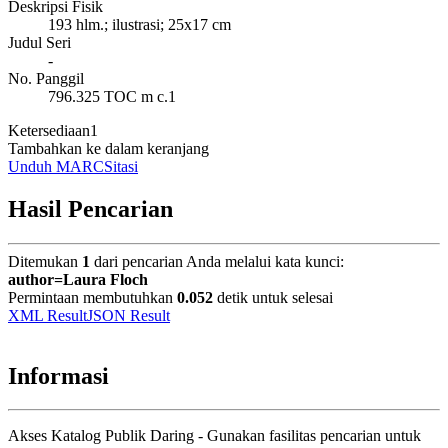
Deskripsi Fisik
193 hlm.; ilustrasi; 25x17 cm
Judul Seri
-
No. Panggil
796.325 TOC m c.1
Ketersediaan
1
Tambahkan ke dalam keranjang
Unduh MARC
Sitasi
Hasil Pencarian
Ditemukan
1
dari pencarian Anda melalui kata kunci:
author=Laura Floch
Permintaan membutuhkan
0.052
detik untuk selesai
XML Result
JSON Result
Informasi
Akses Katalog Publik Daring - Gunakan fasilitas pencarian untuk