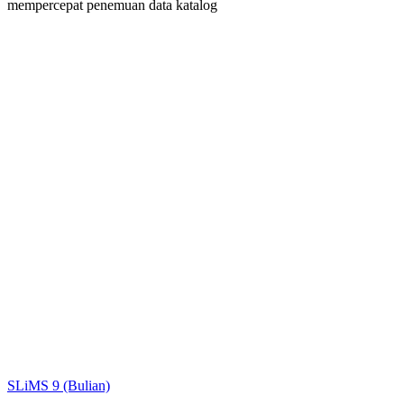
mempercepat penemuan data katalog
Judul
Pengarang
Subjek
ISBN/ISSN
Tipe Koleksi
Lokasi
GMD
Cari
SLiMS 9 (Bulian)