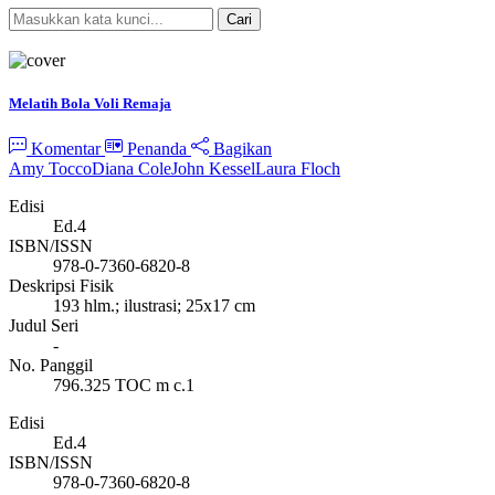
Cari
Pencarian Spesifik
Melatih Bola Voli Remaja
Komentar
Penanda
Bagikan
Amy Tocco
Diana Cole
John Kessel
Laura Floch
Edisi
Ed.4
ISBN/ISSN
978-0-7360-6820-8
Deskripsi Fisik
193 hlm.; ilustrasi; 25x17 cm
Judul Seri
-
No. Panggil
796.325 TOC m c.1
Edisi
Ed.4
ISBN/ISSN
978-0-7360-6820-8