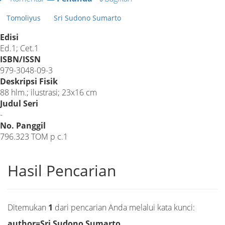
Tomoliyus
Sri Sudono Sumarto
Edisi
Ed.1; Cet.1
ISBN/ISSN
979-3048-09-3
Deskripsi Fisik
88 hlm.; ilustrasi; 23x16 cm
Judul Seri
-
No. Panggil
796.323 TOM p c.1
Hasil Pencarian
Ditemukan
1
dari pencarian Anda melalui kata kunci:
author=Sri Sudono Sumarto