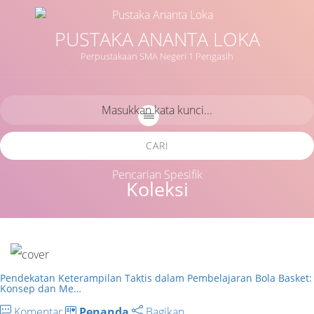
PUSTAKA ANANTA LOKA
Perpustakaan SMA Negeri 1 Pengasih
CARI
Pencarian Spesifik
Koleksi
Pendekatan Keterampilan Taktis dalam Pembelajaran Bola Basket:
Konsep dan Me…
Komentar
Penanda
Bagikan