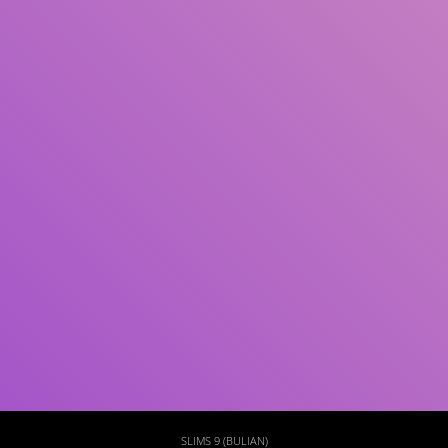
Subjek
ISBN/ISSN
Tipe Koleksi
Lokasi
GMD
Cari
SLIMS 9 (BULIAN)