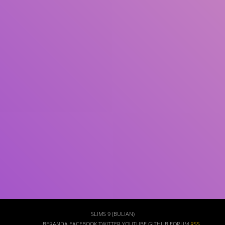
Subjek
ISBN/ISSN
Tipe Koleksi
Lokasi
GMD
Cari
SLIMS 9 (BULIAN)
BERANDA
FACEBOOK
TWITTER
YOUTUBE
GITHUB
FORUM
RSS