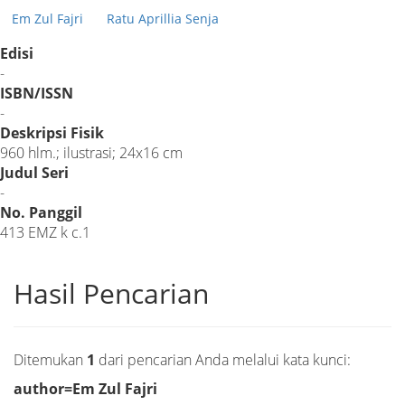
Em Zul Fajri
Ratu Aprillia Senja
Edisi
-
ISBN/ISSN
-
Deskripsi Fisik
960 hlm.; ilustrasi; 24x16 cm
Judul Seri
-
No. Panggil
413 EMZ k c.1
Hasil Pencarian
Ditemukan
1
dari pencarian Anda melalui kata kunci:
author=Em Zul Fajri